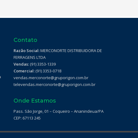
Contato
Razão Social:
MERCONORTE DISTRIBUIDORA DE
FERRAGENS LTDA
Vendas:
(91) 3353-1339
Comercial:
(91) 3353-0718
a
vendas.merconorte@gruporigon.com.br
televendas.merconorte@gruporigon.com.br
Onde Estamos
Pass. São Jorge, 01 – Coqueiro – Ananindeua/PA
CEP: 67113 245