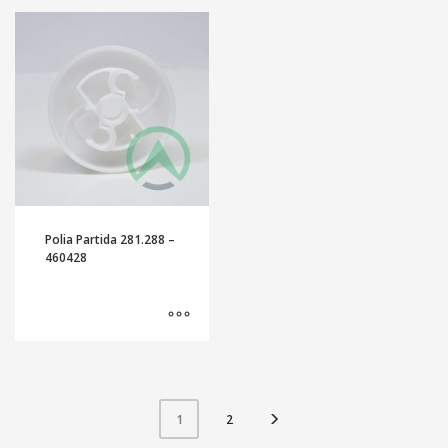
Polia Partida 281.288 –
460428
2
1