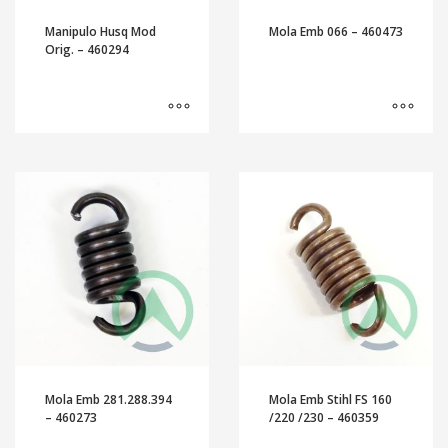
Manipulo Husq Mod
Mola Emb 066 – 460473
Orig. – 460294
Mola Emb 281.288.394
Mola Emb Stihl FS 160
– 460273
/220 /230 – 460359