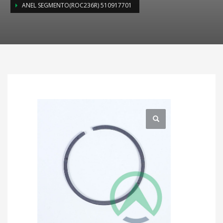
ANEL SEGMENTO(ROC236R) 510917701