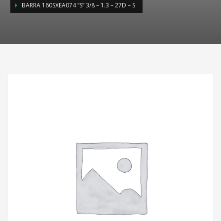
BARRA 160SXEA074 “S” 3/8 – 1.3 – 27D – S