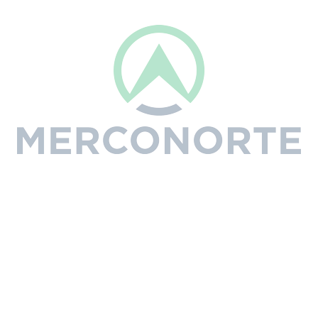
 vez que eu comentar.
EBITADOR
BARRA 164MLEA074 “S” 3/8 –
BARRA 133ATMD025 “S
1.1 – 27D
1.6 – 26D