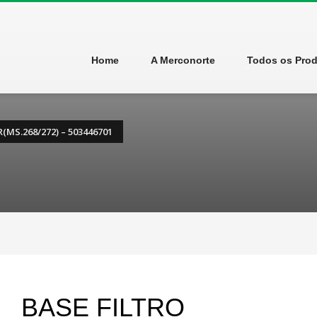
Home
A Merconorte
Todos os Pro
(MS.268/272) – 503446701
BASE FILTRO