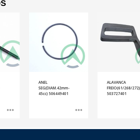
OS
ANEL
ALAVANCA
O
SEG(DIAM.42mm-
FREIO(61/268/272
45cc) 506449401
503727401