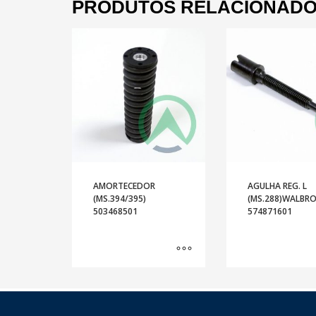
PRODUTOS RELACIONAD
AMORTECEDOR
AGULHA REG. L
(MS.394/395)
(MS.288)WALBR
503468501
574871601