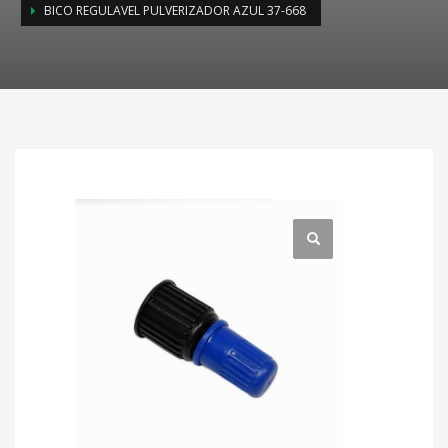
BICO REGULAVEL PULVERIZADOR AZUL 37-668