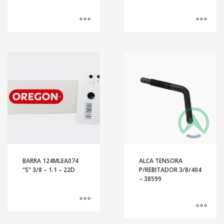
BARRA 124MLEA074
ALCA TENSORA
“S” 3/8 – 1.1 – 22D
P/REBITADOR 3/8/404
– 38599