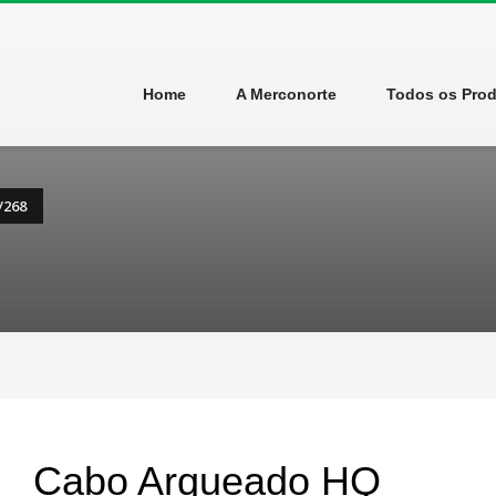
Home
A Merconorte
Todos os Pro
/268
Cabo Arqueado HQ