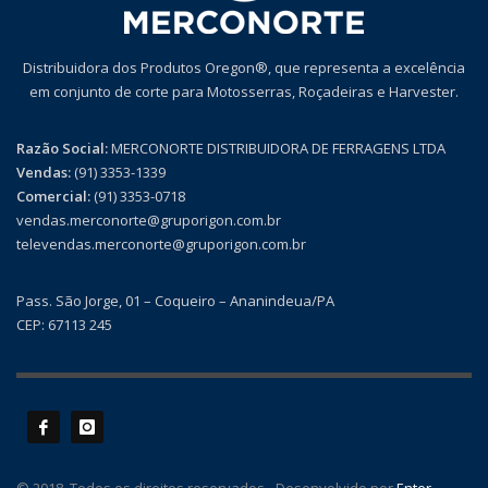
Distribuidora dos Produtos Oregon®, que representa a excelência
em conjunto de corte para Motosserras, Roçadeiras e Harvester.
Razão Social:
MERCONORTE DISTRIBUIDORA DE FERRAGENS LTDA
Vendas:
(91) 3353-1339
Comercial:
(91) 3353-0718
vendas.merconorte@gruporigon.com.br
televendas.merconorte@gruporigon.com.br
Pass. São Jorge, 01 – Coqueiro – Ananindeua/PA
CEP: 67113 245
© 2018. Todos os direitos reservados - Desenvolvido por
Enter