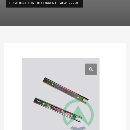
CALIBRADOR .30 CORRENTE .404″ 22291