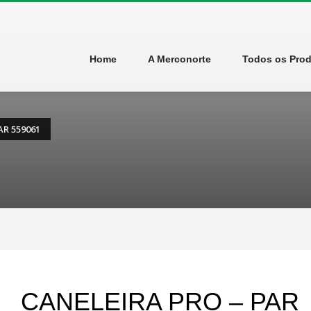
Home
A Merconorte
Todos os Pro
AR 559061
CANELEIRA PRO – PAR