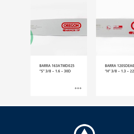
BARRA 163ATMD025
BARRA 120SDEA
“S” 3/8 – 1.6 – 30D
“H” 3/8 – 1.3 – 2