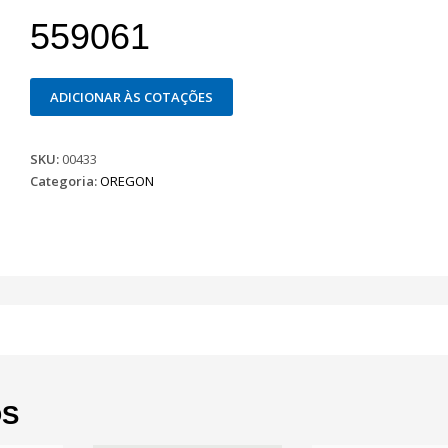
559061
ADICIONAR ÀS COTAÇÕES
SKU:
00433
Categoria:
OREGON
OS