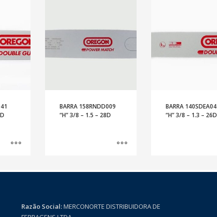
041
BARRA 158RNDD009
BARRA 140SDEA04
2D
“H” 3/8 – 1.5 – 28D
“H” 3/8 – 1.3 – 26
Razão Social:
MERCONORTE DISTRIBUIDORA DE