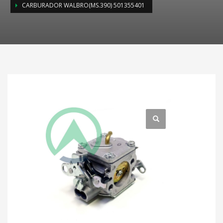
CARBURADOR WALBRO(MS.390) 501355401