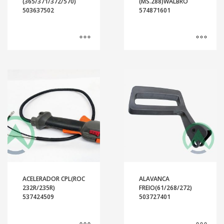
(365/371/372/570)
(MS.288)WALBRO
503637502
574871601
ACELERADOR CPL(ROC
ALAVANCA
232R/235R)
FREIO(61/268/272)
537424509
503727401