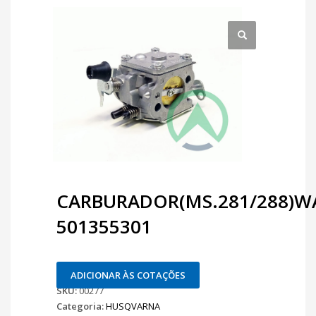
CARBURADOR(MS.281/288)W
501355301
ADICIONAR ÀS COTAÇÕES
SKU:
00277
Categoria:
HUSQVARNA