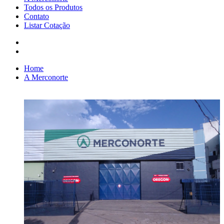
Todos os Produtos
Contato
Listar Cotação
Home
A Merconorte