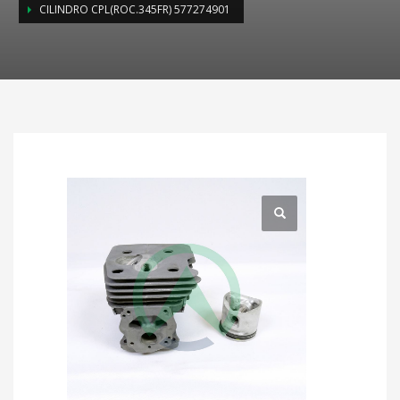
CILINDRO CPL(ROC.345FR) 577274901