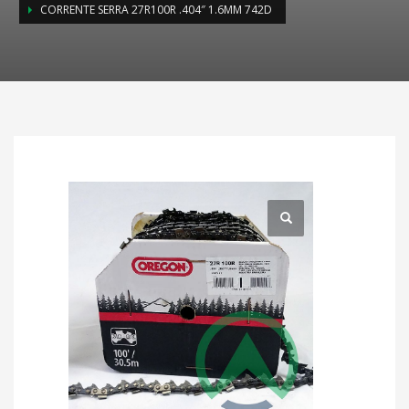
CORRENTE SERRA 27R100R .404″ 1.6MM 742D