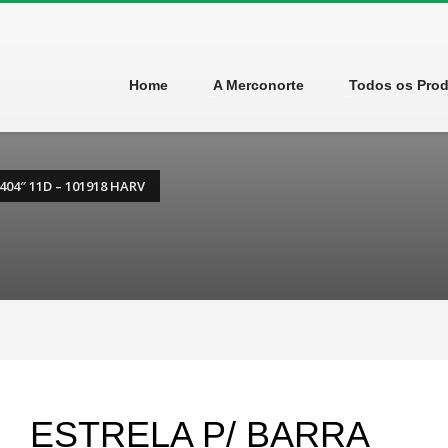
Home
A Merconorte
Todos os Pro
404″ 11D – 101918 HARV
ESTRELA P/ BARRA