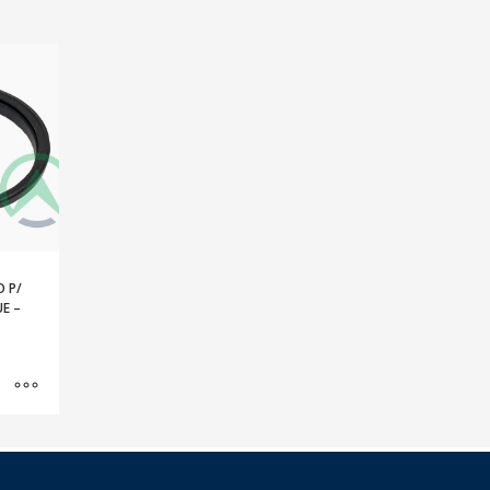
O P/
E –