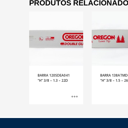
PRODUTOS RELACIONAD
BARRA 120SDEA041
BARRA 138ATMD
“H” 3/8 – 1.3 – 22D
“H” 3/8 – 1.5 – 2