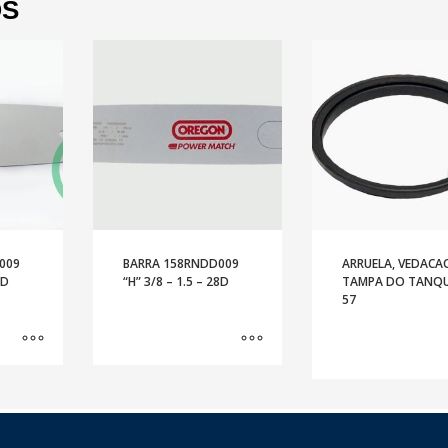
OS
009
BARRA 158RNDD009
ARRUELA, VEDACA
6D
“H” 3/8 – 1.5 – 28D
TAMPA DO TANQU
57