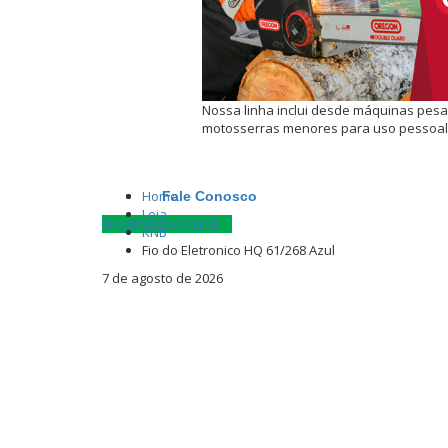
Nossa linha inclui desde máquinas pes
motosserras menores para uso pessoal
Home
Fale Conosco
Loja
Orçamento
ONLINE
KNB
Fio do Eletronico HQ 61/268 Azul
7 de agosto de 2026