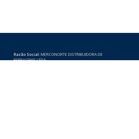
Razão Social:
MERCONORTE DISTRIBUIDORA DE
FERRAGENS LTDA
Vendas:
(91) 3353-1339
Comercial:
(91) 3353-0718
vendas.merconorte@gruporigon.com.br
televendas.merconorte@gruporigon.com.br
Pass. São Jorge, 01 – Coqueiro – Ananindeua/PA
a
CEP: 67113 245
r
Enter Agência Digital.