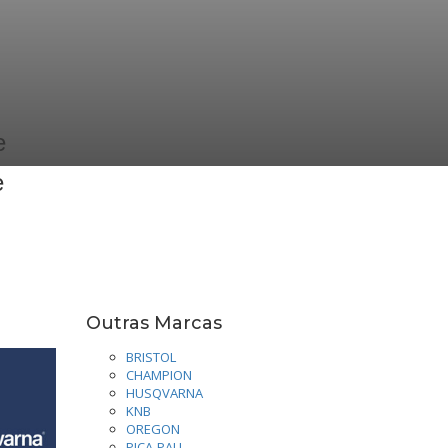
e
e
Outras Marcas
BRISTOL
CHAMPION
HUSQVARNA
KNB
OREGON
PICA-PAU