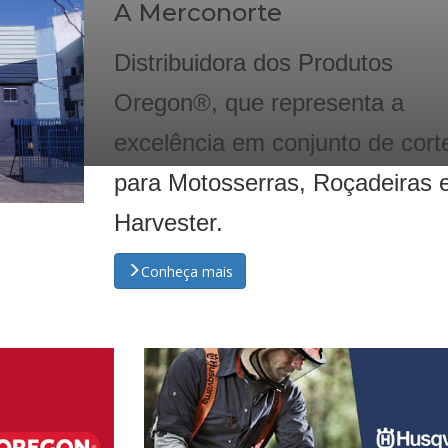
A Merconorte
Distribuidora dos Produtos
Oregon®, que representa a
excelência em conjunto de cort
para Motosserras, Roçadeiras 
Harvester.
Conheça mais