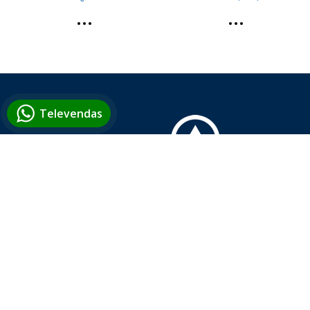
Televendas
Distribuidora dos Produtos Oregon®, que representa 
excelência em conjunto de corte para Motosserras,
Roçadeiras e Harvester.
© 2018. Todos os direitos reservados - Desenvolvido po
TOP