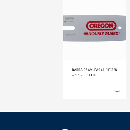
BARRA 084MLEA041 “H” 3/8
– 1.1 – 33D DG