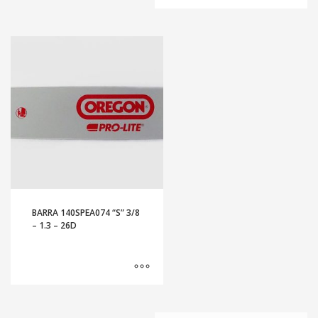
BARRA 140SPEA074 “S” 3/8
– 1.3 – 26D