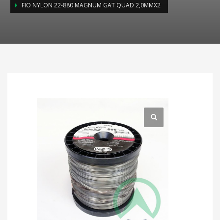
FIO NYLON 22-880 MAGNUM GAT QUAD 2,0MMX2