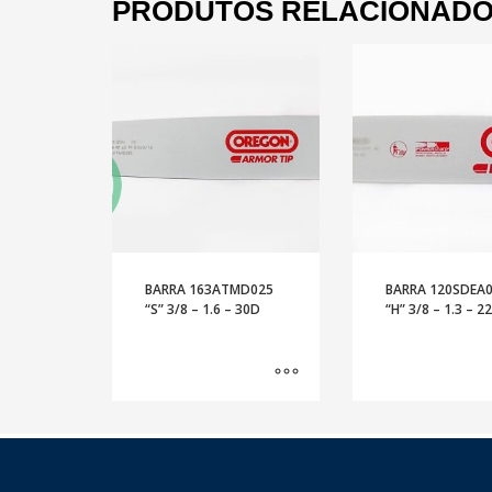
PRODUTOS RELACIONAD
BARRA 163ATMD025
BARRA 120SDEA
“S” 3/8 – 1.6 – 30D
“H” 3/8 – 1.3 – 2