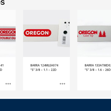
OS
041
BARRA 124MLEA074
BARRA 133ATMD0
2D
“S” 3/8 – 1.1 – 22D
“S” 3/8 – 1.6 – 26D