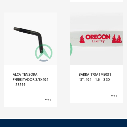
ALCA TENSORA
BARRA 173ATME031
P/REBITADOR 3/8/404
“S” .404 – 1.6 – 32D
– 38599