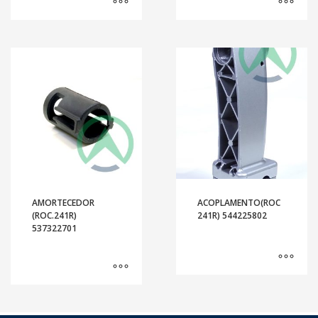
AMORTECEDOR
ACOPLAMENTO(ROC
(ROC.241R)
241R) 544225802
537322701