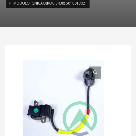
MODULO IGNICAO(ROC.343R) 501001302