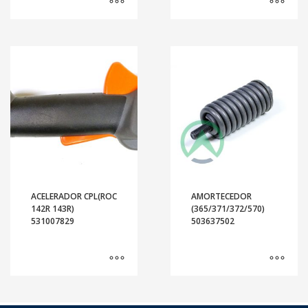
ACELERADOR CPL(ROC
AMORTECEDOR
142R 143R)
(365/371/372/570)
531007829
503637502