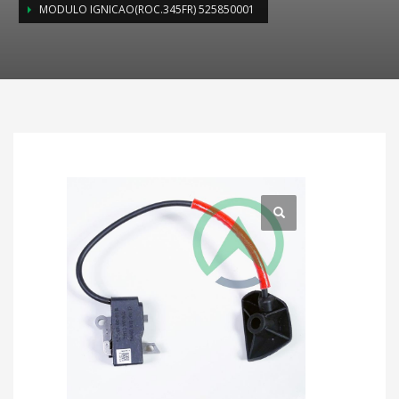
MODULO IGNICAO(ROC.345FR) 525850001