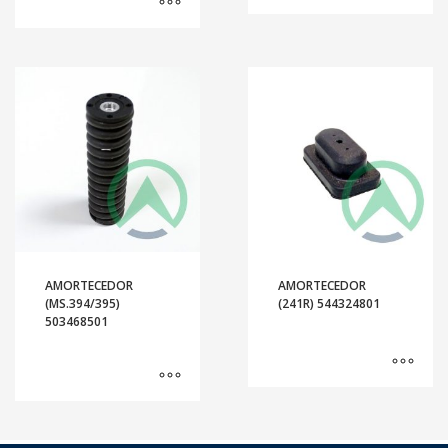
AMORTECEDOR
AMORTECEDOR
(MS.394/395)
(241R) 544324801
503468501