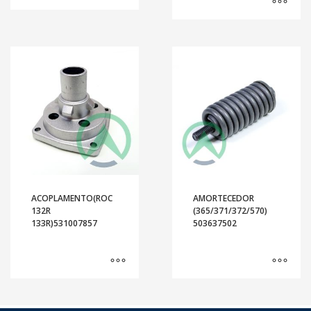
ACOPLAMENTO(ROC
AMORTECEDOR
132R
(365/371/372/570)
133R)531007857
503637502