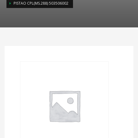
PISTAO CPL(MS.288) 503506002