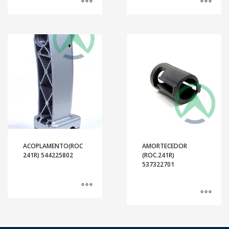
ACOPLAMENTO(ROC
AMORTECEDOR
241R) 544225802
(ROC.241R)
537322701