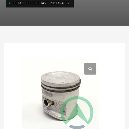
PISTAO CPL(ROC345FR) 581794002