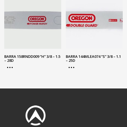
BARRA 158RNDD009 “H” 3/8 – 1.5
BARRA 144MLEA074 “S” 3/8 – 1.1
– 28D
– 25D