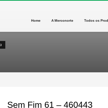
Home
A Merconorte
Todos os Pro
43
Sem Fim 61 – 460443