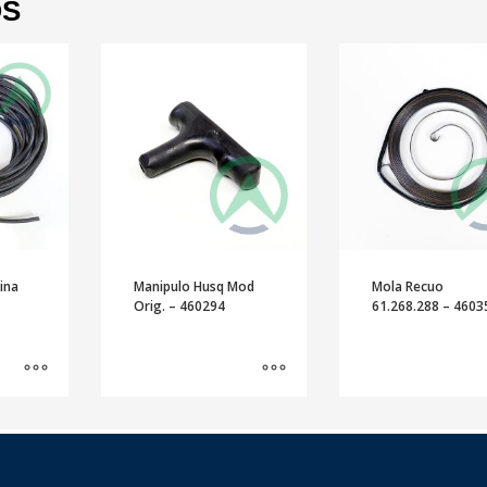
OS
ina
Manipulo Husq Mod
Mola Recuo
Orig. – 460294
61.268.288 – 4603