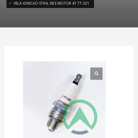
VELA IGNICAO STIHL 08 E MOTOR 4T 77-321