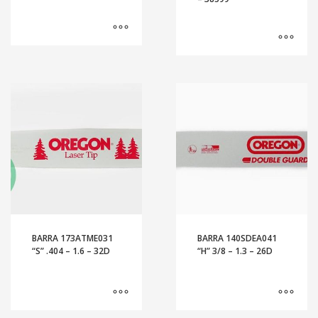
BARRA 173ATME031
BARRA 140SDEA041
“S” .404 – 1.6 – 32D
“H” 3/8 – 1.3 – 26D