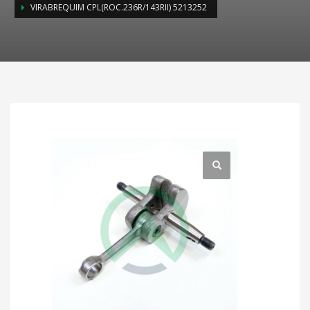
VIRABREQUIM CPL(ROC.236R/143RII) 5213252