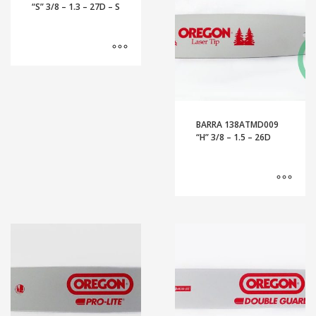
“S” 3/8 – 1.3 – 27D – S
BARRA 138ATMD009
“H” 3/8 – 1.5 – 26D