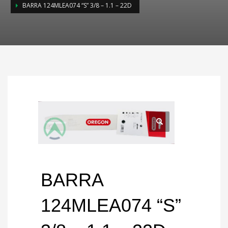
BARRA 124MLEA074 “S” 3/8 – 1.1 – 22D
BARRA
124MLEA074 “S”