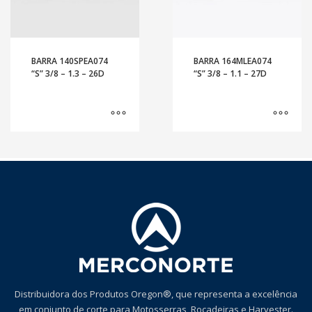
BARRA 140SPEA074
BARRA 164MLEA074
“S” 3/8 – 1.3 – 26D
“S” 3/8 – 1.1 – 27D
Distribuidora dos Produtos Oregon®, que representa a excelência
em conjunto de corte para Motosserras, Roçadeiras e Harvester.