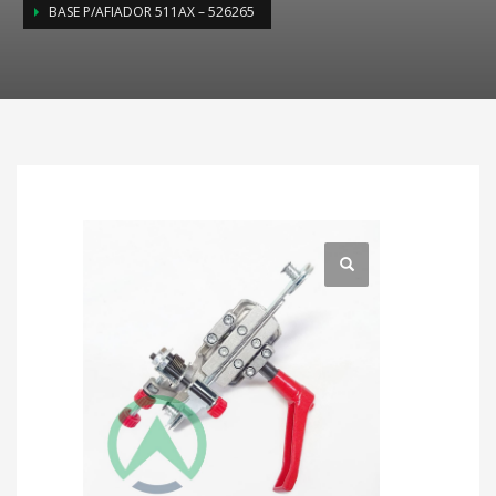
BASE P/AFIADOR 511AX – 526265