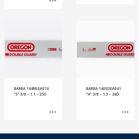
BARRA 144MLEA074
BARRA 140SDEA041
“S” 3/8 – 1.1 – 25D
“H” 3/8 – 1.3 – 26D