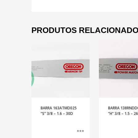
PRODUTOS RELACIONAD
BARRA 163ATMD025
BARRA 138RNDD
“S” 3/8 – 1.6 – 30D
“H” 3/8 – 1.5 – 2