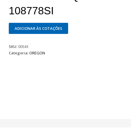
108778SI
ADICIONAR ÀS COTAÇÕES
SKU:
00543
Categoria:
OREGON