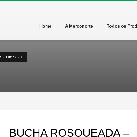
Home
A Merconorte
Todos os Pro
– 108778SI
BUCHA ROSQUEADA –