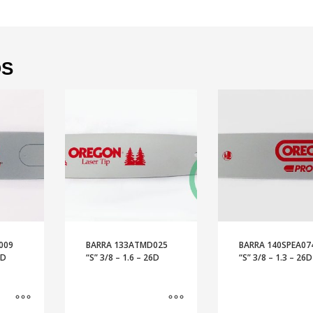
OS
009
BARRA 133ATMD025
BARRA 140SPEA07
6D
“S” 3/8 – 1.6 – 26D
“S” 3/8 – 1.3 – 26D