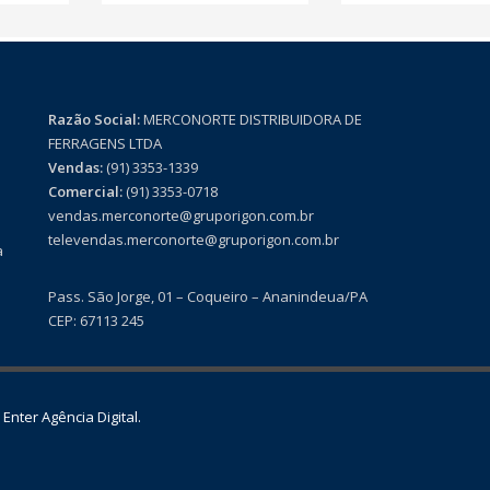
Razão Social:
MERCONORTE DISTRIBUIDORA DE
FERRAGENS LTDA
Vendas:
(91) 3353-1339
Comercial:
(91) 3353-0718
vendas.merconorte@gruporigon.com.br
televendas.merconorte@gruporigon.com.br
a
Pass. São Jorge, 01 – Coqueiro – Ananindeua/PA
CEP: 67113 245
r
Enter Agência Digital.