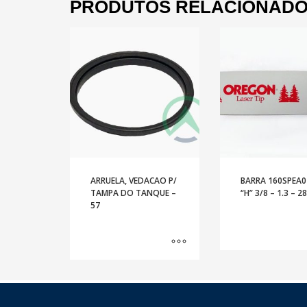
PRODUTOS RELACIONAD
ARRUELA, VEDACAO P/
BARRA 160SPEA0
TAMPA DO TANQUE –
“H” 3/8 – 1.3 – 2
57