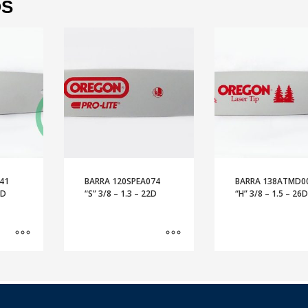
OS
41
BARRA 120SPEA074
BARRA 138ATMD0
8D
“S” 3/8 – 1.3 – 22D
“H” 3/8 – 1.5 – 26