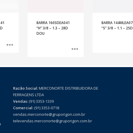
041
BARRA 160SDEA041
BARRA 144MLEA07
2D
“H” 3/8 – 1.3 – 28D
“S” 3/8 – 1.1 – 25D
DOU
Razão Social:
MERCONORTE DISTRIBUIDORA DE
FERRAGENS LTDA
Vendas:
(91) 3353-1339
Comercial:
(91) 3353-0718
vendas.merconorte@gruporigon.com.br
televendas.merconorte@gruporigon.com.br
a