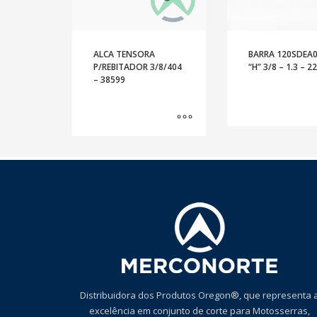
ALCA TENSORA
BARRA 120SDEA
P/REBITADOR 3/8/404
“H” 3/8 – 1.3 – 2
– 38599
Distribuidora dos Produtos Oregon®, que representa 
excelência em conjunto de corte para Motosserras,