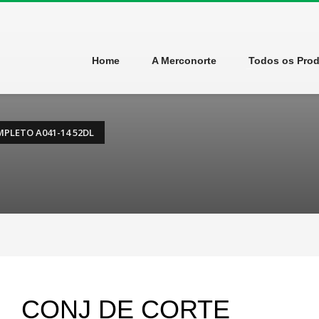
Home
A Merconorte
Todos os Pro
MPLETO A041-14 52DL
CONJ DE CORTE