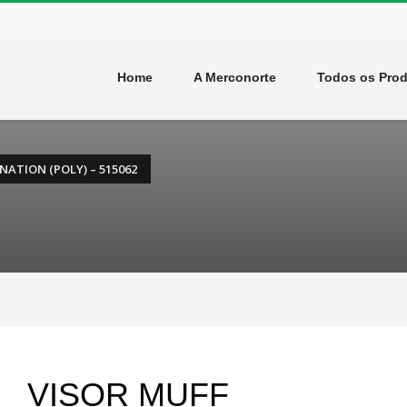
Home
A Merconorte
Todos os Pro
ATION (POLY) – 515062
VISOR MUFF